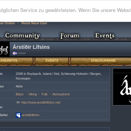
glichen Service zu gewährleisten. Wenn Sie unsere Websit
ser Online
Heute Neue User
Árstíðir Lífsins
Island
BANDINFOS
EVENTS
DISKOGRAPHIE
t:
2008 in Reykjavík, Island / Kiel, Schleswig-Holstein / Bergen,
Norwegen
us:
Aktiv
Black
Viking
Folk
Atmospheric
http://www.arstidirlifsins.net/
e:
eite:
arstidirlifsins