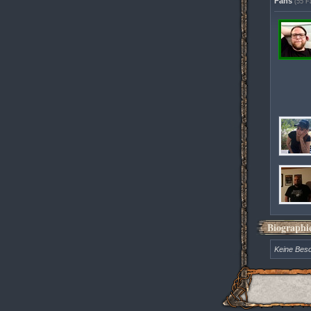
Fans
(55 F
Biographi
Keine Bes