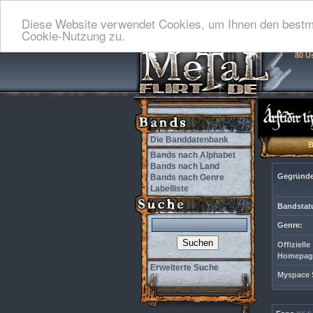
Diese Website verwendet Cookies, um Ihnen den bestmö
Cookie-Nutzung zu.
80 U
Die Banddatenbank
Bands nach Alphabet
Bands nach Land
Gegründe
Bands nach Genre
Labelliste
Bandstat
Genre:
Offizielle
Homepag
Erweiterte Suche
Myspace S