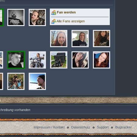
ans)
Fan werden
Alle Fans anzeigen
e
chreibung vorhanden
Impressum / Kontakt
Datenschutz
Support
Bugtracker