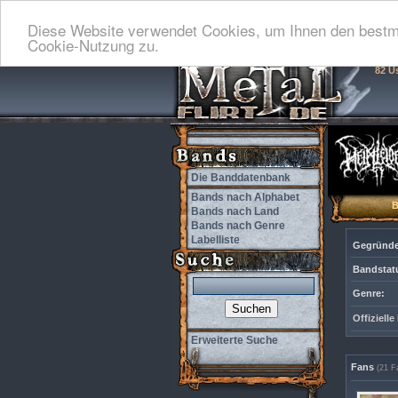
Diese Website verwendet Cookies, um Ihnen den bestmö
Cookie-Nutzung zu.
82 U
Die Banddatenbank
Bands nach Alphabet
Bands nach Land
Bands nach Genre
Labelliste
Gegründe
Bandstat
Genre:
Offiziell
Erweiterte Suche
Fans
(21 F