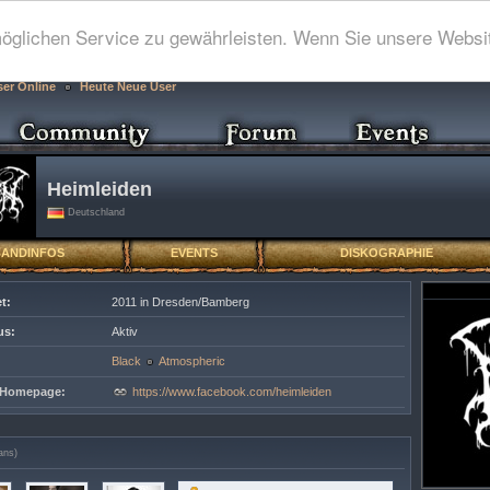
glichen Service zu gewährleisten. Wenn Sie unsere Websit
ser Online
Heute Neue User
Heimleiden
Deutschland
BANDINFOS
EVENTS
DISKOGRAPHIE
t:
2011 in Dresden/Bamberg
us:
Aktiv
Black
Atmospheric
e Homepage:
https://www.facebook.com/heimleiden
ans)