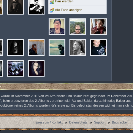
Fan werden
Alle Fans anzeigen
e
 wurde im November 2011 von Val Atra Niteris und Baldur Pest gegründet. Im Dezember 2012
", beim produzieren des 2. Albums zerstritten sich Val und Baldur, daraufhin stieg Baldur au
oduktionen eines 2. Albums wurden für's erste auf Eis gelegt statt dessen widmet man sich nun
Impressum / Kontakt
Datenschutz
Support
Bugtracker