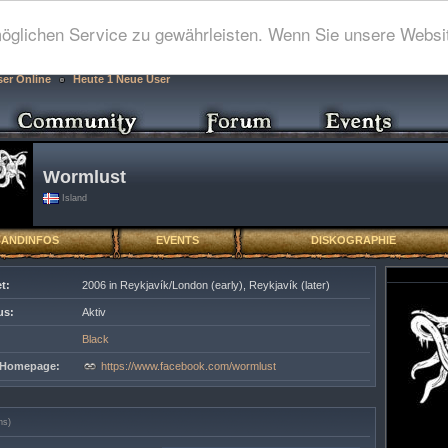
glichen Service zu gewährleisten. Wenn Sie unsere Websit
ser Online
Heute 1 Neue User
Wormlust
Island
BANDINFOS
EVENTS
DISKOGRAPHIE
t:
2006 in Reykjavík/London (early), Reykjavík (later)
us:
Aktiv
Black
e Homepage:
https://www.facebook.com/wormlust
ns)