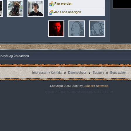
Fan werden
Alle Fans anzeigen
e
chreibung vorhanden
Impressum / Kontakt
Datenschutz
Support
Bugtracker
Copyright 2003-2009 by
Lunetics Networks
Q:|S:0|P:0,367|T:0,367|M:966,KB|L:0,3 0,23 0,18