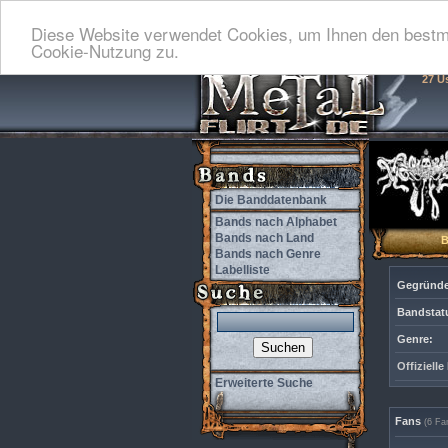
Diese Website verwendet Cookies, um Ihnen den bestmö
Cookie-Nutzung zu.
27 U
Die Banddatenbank
Bands nach Alphabet
Bands nach Land
Bands nach Genre
Labelliste
Gegründe
Bandstat
Genre:
Offiziell
Erweiterte Suche
Fans
(6 Fa