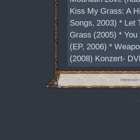
Kiss My Grass: A Hil
Songs, 2003) * Let 
Grass (2005) * Yo
(EP, 2006) * Weapo
(2008) Konzert- DVD
Impressum /
Q:|S