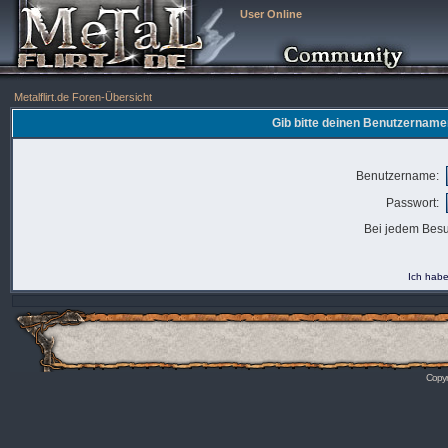
User Online
Metalflirt.de Foren-Übersicht
Gib bitte deinen Benutzername
Benutzername:
Passwort:
Bei jedem Besu
Ich habe
Copyr