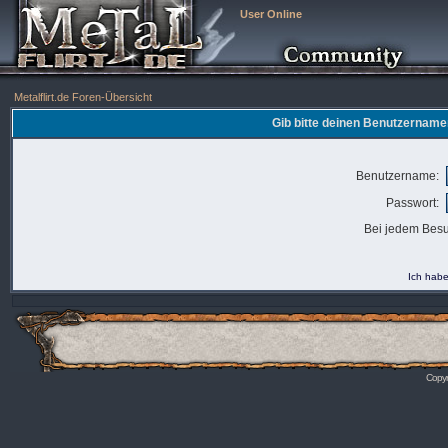
User Online
Metalflirt.de Foren-Übersicht
Gib bitte deinen Benutzername
Benutzername:
Passwort:
Bei jedem Besu
Ich habe
Copyr