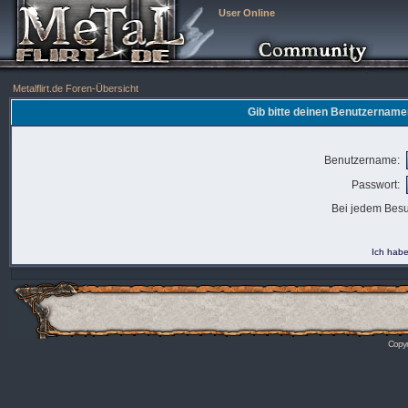
User Online
Metalflirt.de Foren-Übersicht
Gib bitte deinen Benutzername
Benutzername:
Passwort:
Bei jedem Besu
Ich habe
Copyr