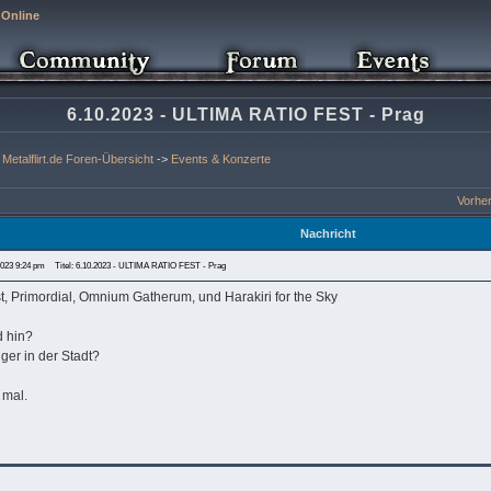
 Online
6.10.2023 - ULTIMA RATIO FEST - Prag
Metalflirt.de Foren-Übersicht
->
Events & Konzerte
Vorhe
Nachricht
2023 9:24 pm
Titel: 6.10.2023 - ULTIMA RATIO FEST - Prag
st, Primordial, Omnium Gatherum, und Harakiri for the Sky
d hin?
nger in der Stadt?
 mal.