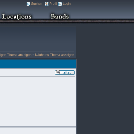
Suchen
Profil
Login
riges Thema anzeigen
::
Nächstes Thema anzeigen