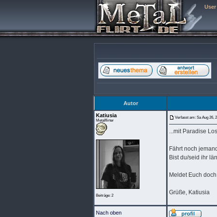
User
Autor
Katiusia
Verfasst am: Sa Aug 26, 
Metalflirter
...mit Paradise Lo
Fährt noch jeman
Bist du/seid ihr lä
Meldet Euch doch
Grüße, Katiusia
Beiträge: 2
Nach oben