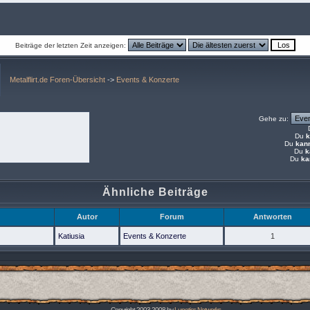
Beiträge der letzten Zeit anzeigen:
Metalflirt.de Foren-Übersicht
->
Events & Konzerte
Gehe zu:
Du
k
Du
kan
Du
k
Du
ka
Ähnliche Beiträge
Autor
Forum
Antworten
Katiusia
Events & Konzerte
1
Copyright 2003-2008 by
Lunetics Networks