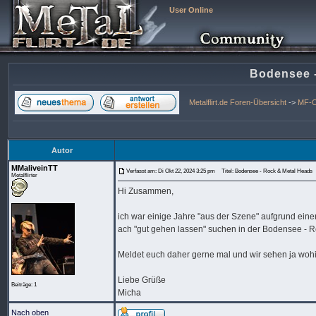
User Online
Bodensee -
Metalflirt.de Foren-Übersicht
->
MF-C
Autor
MMaliveinTT
Verfasst am: Di Okt 22, 2024 3:25 pm
Titel: Bodensee - Rock & Metal Heads
Metalflirter
Hi Zusammen,
ich war einige Jahre "aus der Szene" aufgrund ei
ach "gut gehen lassen" suchen in der Bodensee - 
Meldet euch daher gerne mal und wir sehen ja wohin
Liebe Grüße
Beiträge: 1
Micha
Nach oben