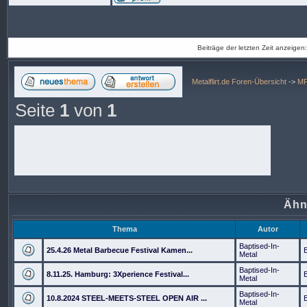
Beiträge der letzten Zeit anzeigen
Metalflirt.de Foren-Übersicht
->
MF
Seite
1
von
1
Ähn
Thema
Autor
Baptised-In-
25.4.26 Metal Barbecue Festival Kamen...
Metal
Baptised-In-
8.11.25. Hamburg: 3Xperience Festival...
Metal
Baptised-In-
10.8.2024 STEEL-MEETS-STEEL OPEN AIR ...
Metal