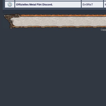
Offizielles Metal Flirt Discord.
Err0RisT
Copyr