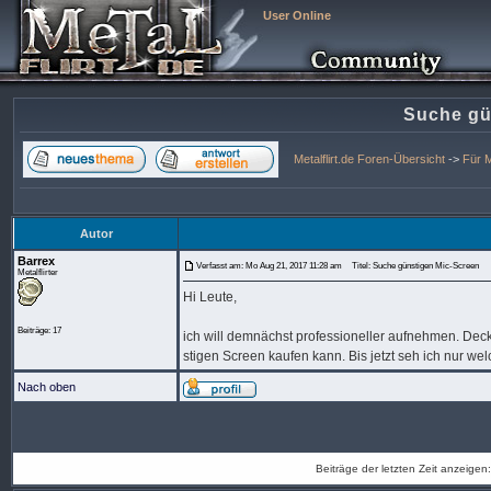
User Online
Suche gü
Metalflirt.de Foren-Übersicht
->
Für 
Autor
Barrex
Verfasst am: Mo Aug 21, 2017 11:28 am
Titel: Suche günstigen Mic-Screen
Metalflirter
Hi Leute,
Beiträge: 17
ich will demnächst professioneller aufnehmen. Dec
stigen Screen kaufen kann. Bis jetzt seh ich nur we
Nach oben
Beiträge der letzten Zeit anzeigen