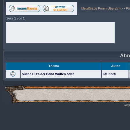
Metalflirt.de Foren-Übersicht
->
Fü
Seite
1
von
1
Ähn
Thema
Autor
Suche CD's der Band Wulfen oder
MrTeach
Copyr