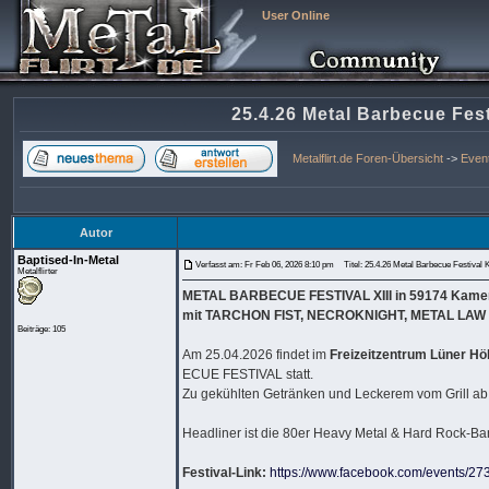
User Online
25.4.26 Metal Barbecue Fe
Metalflirt.de Foren-Übersicht
->
Even
Autor
Baptised-In-Metal
Verfasst am: Fr Feb 06, 2026 8:10 pm
Titel: 25.4.26 Metal Barbecue Festiv
Metalflirter
METAL BARBECUE FESTIVAL XIII in 59174 Kame
mit TARCHON FIST, NECROKNIGHT, METAL LAW
Beiträge: 105
Am 25.04.2026 findet im
Freizeitzentrum Lüner Hö
ECUE FESTIVAL statt.
Zu gekühlten Getränken und Leckerem vom Grill ab 1
Headliner ist die 80er Heavy Metal & Hard Rock-B
Festival-Link:
https://www.facebook.com/events/2