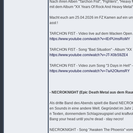
Nach ihren Alben "Tarchon Fist", "Fighters", "Heavy 
mit dem Album "XX Years Of Rock And Heavy Metal" 
Macht euch am 25.04.2026 im FZ Kamen auf ein un
asst !
TARCHON FIST - Video live auf dem Wacken Open Ai
https://www.youtube.com/watch?v=lErPUmsRoMY
TARCHON FIST - Song "Bad Situation" - Album "XX 
https://www.youtube.com/watch?v=JT-X0bS9ZE4
TARCHON FIST - Video zum Song "3 Days in Hell" -
https://www.youtube.com/watch?v=7aA2OIumsRY
- NECROKNIGHT (Epic Death Metal aus dem Rau
Als dritte Band des Abends spielt die Band NECRO
en Sounds in eine andere Welt. Gegründet im Jahr 2
n Texten, donnerndem Schlagzeugspiel und kraftvol
Bang your head until you're dead - stay necro!
NECROKNIGHT - Song "Awaken The Phoenix" vom A