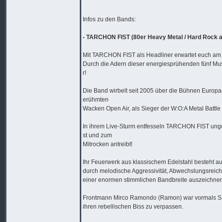
Infos zu den Bands:
- TARCHON FIST (80er Heavy Metal / Hard Rock a
Mit TARCHON FIST als Headliner erwartet euch am
Durch die Adern dieser energiesprühenden fünf Musi
r!
Die Band wirbelt seit 2005 über die Bühnen Europas
erühmten
Wacken Open Air, als Sieger der W:O:A Metal Battle I
In ihrem Live-Sturm entfesseln TARCHON FIST unge
st und zum
Mitrocken antreibt!
Ihr Feuerwerk aus klassischem Edelstahl besteht 
durch melodische Aggressivität, Abwechslungsreicht
einer enormen stimmlichen Bandbreite auszeichne
Frontmann Mirco Ramondo (Ramon) war vormals Sä
ihren rebellischen Biss zu verpassen.