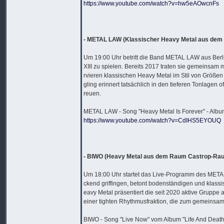
https://www.youtube.com/watch?v=hw5eAOwcnFs
- METAL LAW (Klassischer Heavy Metal aus dem
Um 19:00 Uhr betritt die Band METAL LAW aus Be
XIII zu spielen. Bereits 2017 traten sie gemein
rvieren klassischen Heavy Metal im Stil von Gr
gling erinnert tatsächlich in den tieferen Tonlagen
reuen.
METAL LAW - Song "Heavy Metal Is Forever" - Alb
https://www.youtube.com/watch?v=CdIHS5EYOUQ
- BIWO (Heavy Metal aus dem Raum Castrop-Rau
Um 18:00 Uhr startet das Live-Programm des META
ckend griffingen, betont bodenständigen und klassi
eavy Metal präsentiert die seit 2020 aktive Grup
einer tighten Rhythmusfraktion, die zum gemeinsa
BIWO - Song "Live Now" vom Album "Life And Death