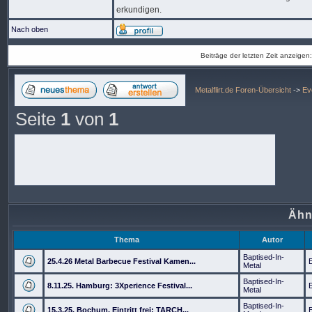
erkundigen.
Nach oben
Beiträge der letzten Zeit anzeigen
Metalflirt.de Foren-Übersicht
->
Ev
Seite
1
von
1
Ähn
Thema
Autor
Baptised-In-
25.4.26 Metal Barbecue Festival Kamen...
Metal
Baptised-In-
8.11.25. Hamburg: 3Xperience Festival...
Metal
Baptised-In-
15.3.25, Bochum, Eintritt frei: TARCH...