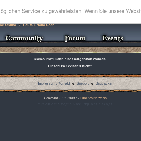
glichen Service zu gewährleisten. Wenn Sie unsere Websit
ser Online
Heute 1 Neue User
Dieses Profil kann nicht aufgerufen werden.
Dieser User existiert nicht!
Impressum / Kontakt
Support
Bugtracker
Copyright 2003-2009 by
Lunetics Networks
Q:|S:0|P:0,215|T:0,215|M:831,KB|L:0,31 0,23 0,21