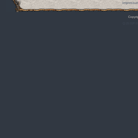
Impressum
Copyri
Q:|S:0|P:0