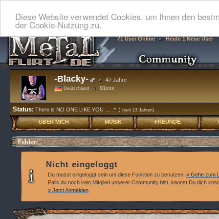
Diese Website verwendet Cookies, um Ihnen den bestmö
der Cookie-Nutzung zu.
71 User Online
Heute 1 Neue User
-Blacky-
47 Jahre
91xxx
Deutschland
Status:
There is NO ONE LIKE YOU .... :* :)
(seit 13 Jahren)
ÜBER MICH
MUSIK
FREUNDE
Fehler
Nicht eingeloggt
Du musst eingeloggt sein um diese Funktion zu benutzen.
» Gehe zum L
Falls du noch kein Mitglied unserer Community bist, kannst Du dich kos
» Jetzt Anmelden