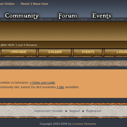
ser Online
Heute 1 Neue User
aber nicht :)
(seit 6 Monaten)
FREUNDE
GALERIE
EVENTS
LOCAT
Funktion zu benutzen.
» Gehe zum Login
 Community bist, kannst Du dich kostenlos
» hier
anmelden.
Impressum / Kontakt
Support
Bugtracker
Copyright 2003-2009 by
Lunetics Networks