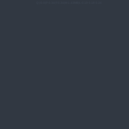
Q:|S:0|P:0,34|T:0,34|M:1,43MB|L:0,19 0,18 0,24