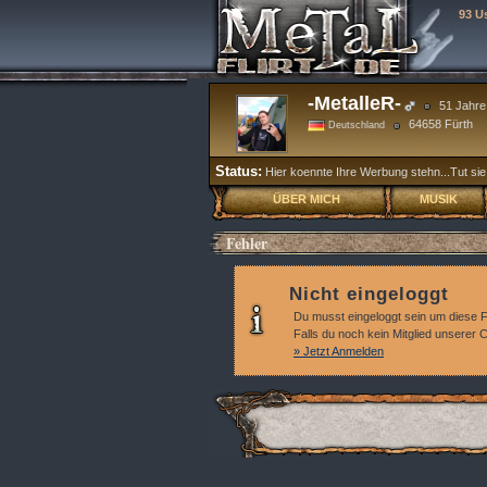
93 U
-MetalleR-
51 Jahre
64658 Fürth
Deutschland
Status:
Hier koennte Ihre Werbung stehn...Tut sie 
ÜBER MICH
MUSIK
Fehler
Nicht eingeloggt
Du musst eingeloggt sein um diese 
Falls du noch kein Mitglied unserer
» Jetzt Anmelden