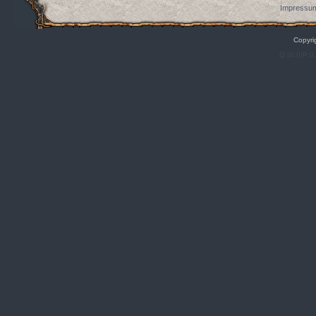
Impressum
Copyri
Q:|S:0|P:0