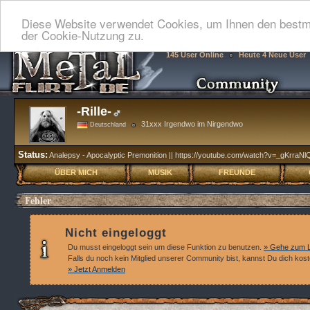
Diese Website verwendet Cookies, um Ihnen den bestmö
der Cookie-Nutzung zu.
145 User Online
Heute 4 Neue User
-Rille-
31xxx Irgendwo im Nirgendwo
Deutschland
Status:
Analepsy - Apocalyptic Premonition || https://youtube.com/watch?v=_gKrraN
ÜBER MICH
MUSIK
FREUNDE
Fehler
Nicht eingeloggt
Du musst eingeloggt sein um diese Funktion zu benutzen.
» Gehe zum L
Falls du noch kein Mitglied unserer Community bist, kannst Du dich kos
» Jetzt Anmelden