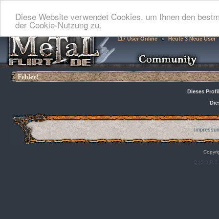
Diese Website verwendet Cookies, um Ihnen den bestmö
der Cookie-Nutzung zu.
117 User Online
Heute 3 Neue User
Fehler!
Dieses Profi
Die
Impressum
Copyri
Q:|S:0|P:0