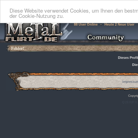
Diese Website verwendet Cookies, um Ihnen den bestmö
der Cookie-Nutzung zu.
88 User Online
Heute 2 Neue User
Fehler!
Dieses Profi
Die
Impressum
Copyri
Q:|S:0|P:0