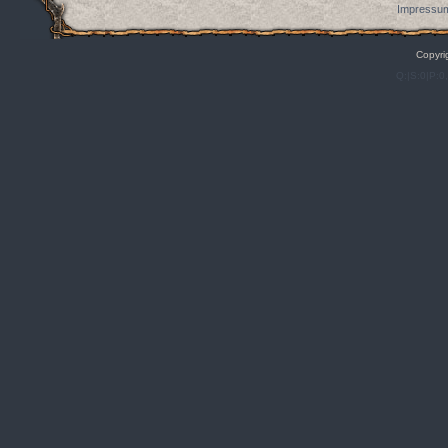
Impressum
Copyri
Q:|S:0|P:0