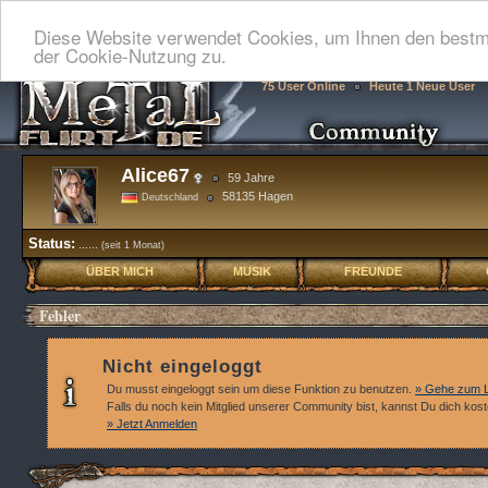
Diese Website verwendet Cookies, um Ihnen den bestmö
der Cookie-Nutzung zu.
75 User Online
Heute 1 Neue User
Alice67
59 Jahre
58135 Hagen
Deutschland
Status:
......
(seit 1 Monat)
ÜBER MICH
MUSIK
FREUNDE
Fehler
Nicht eingeloggt
Du musst eingeloggt sein um diese Funktion zu benutzen.
» Gehe zum L
Falls du noch kein Mitglied unserer Community bist, kannst Du dich kos
» Jetzt Anmelden