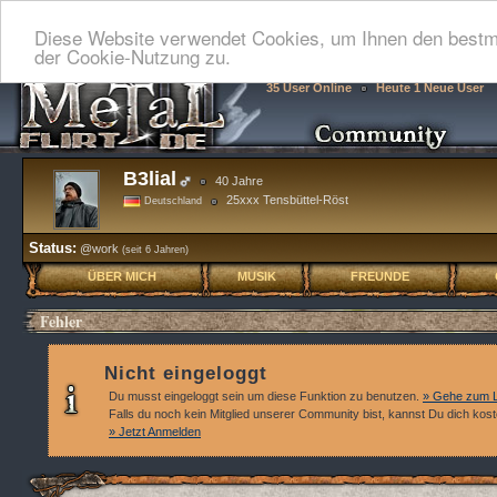
Diese Website verwendet Cookies, um Ihnen den bestmö
der Cookie-Nutzung zu.
35 User Online
Heute 1 Neue User
B3lial
40 Jahre
25xxx Tensbüttel-Röst
Deutschland
Status:
@work
(seit 6 Jahren)
ÜBER MICH
MUSIK
FREUNDE
Fehler
Nicht eingeloggt
Du musst eingeloggt sein um diese Funktion zu benutzen.
» Gehe zum L
Falls du noch kein Mitglied unserer Community bist, kannst Du dich kos
» Jetzt Anmelden