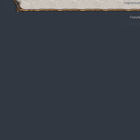
Impressum
Copyri
Q:|S:0|P:0