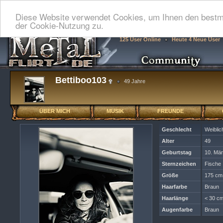
Diese Website verwendet Cookies, um Ihnen den bestmö
der Cookie-Nutzung zu.
125 User Online
Heute 4 Neue User
Bettiboo103
49 Jahre
ÜBER MICH
MUSIK
FREUNDE
Geschlecht
Weiblic
Alter
49
Geburtstag
10. Mä
Sternzeichen
Fische
Größe
175 cm
Haarfarbe
Braun
Haarlänge
< 30 cm
Augenfarbe
Braun