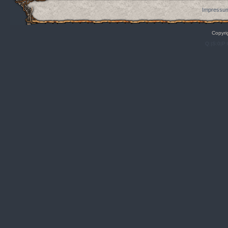
Impressum
Copyri
Q:|S:0|P: