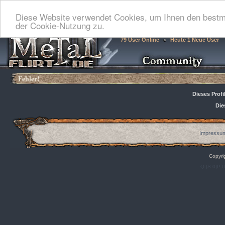
Diese Website verwendet Cookies, um Ihnen den bestmö
der Cookie-Nutzung zu.
79 User Online
Heute 1 Neue User
Fehler!
Dieses Profi
Die
Impressum
Copyri
Q:|S:0|P: