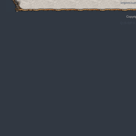
Impressum
Copyri
Q:|S:0|P:0