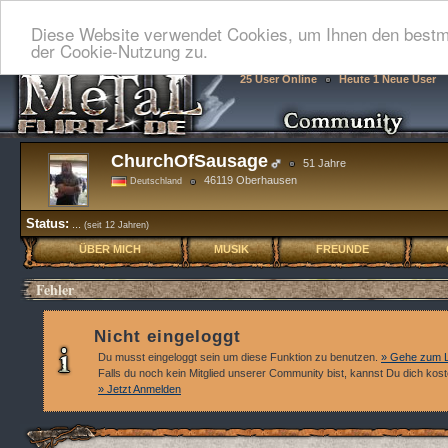
Diese Website verwendet Cookies, um Ihnen den bestmö
der Cookie-Nutzung zu.
25 User Online
Heute 1 Neue User
ChurchOfSausage
51 Jahre
46119 Oberhausen
Deutschland
Status:
...
(seit 12 Jahren)
ÜBER MICH
MUSIK
FREUNDE
Fehler
Nicht eingeloggt
Du musst eingeloggt sein um diese Funktion zu benutzen.
» Gehe zum L
Falls du noch kein Mitglied unserer Community bist, kannst Du dich kos
» Jetzt Anmelden