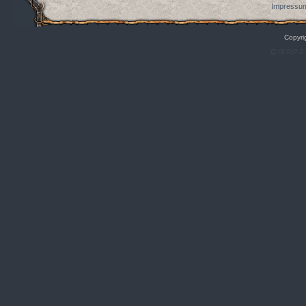
Impressum
Copyri
Q:|S:0|P:0