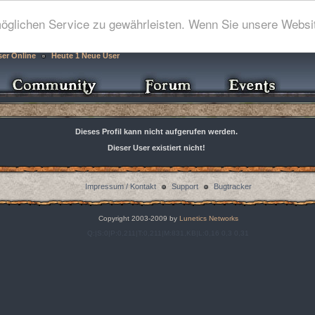
glichen Service zu gewährleisten. Wenn Sie unsere Websit
ser Online
Heute 1 Neue User
Dieses Profil kann nicht aufgerufen werden.
Dieser User existiert nicht!
Impressum / Kontakt
Support
Bugtracker
Copyright 2003-2009 by
Lunetics Networks
Q:|S:0|P:0,211|T:0,211|M:831,KB|L:0,16 0,3 0,31