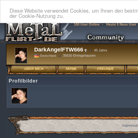
Diese Website verwendet Cookies, um Ihnen den bestmö
der Cookie-Nutzung zu.
100 User Online
Heute 5 Neue User
DarkAngelFTW666
45 Jahre
35630 Ehringshausen
Deutschland
ÜBER MICH
MUSIK
FREUNDE
Profilbilder
Impressum