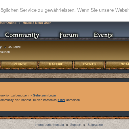
glichen Service zu gewährleisten. Wenn Sie unsere Websit
User Online
Heute 3 Neue User
45 Jahre
hausen
FREUNDE
GALERIE
EVENTS
LOCAT
Funktion zu benutzen.
» Gehe zum Login
 Community bist, kannst Du dich kostenlos
» hier
anmelden.
Impressum / Kontakt
Support
Bugtracker