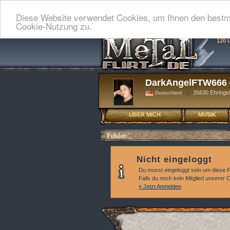
Diese Website verwendet Cookies, um Ihnen den bestmö
Cookie-Nutzung zu.
120 
DarkAngelFTW666
35630 Ehrings
Deutschland
ÜBER MICH
MUSIK
Fehler
Nicht eingeloggt
Du musst eingeloggt sein um diese 
Falls du noch kein Mitglied unserer
» Jetzt Anmelden