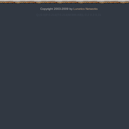
Copyright 2003-2009 by
Lunetics Networks
Q:|S:0|P:0,214|T:0,214|M:996,KB|L:0,2 0,3 0,31