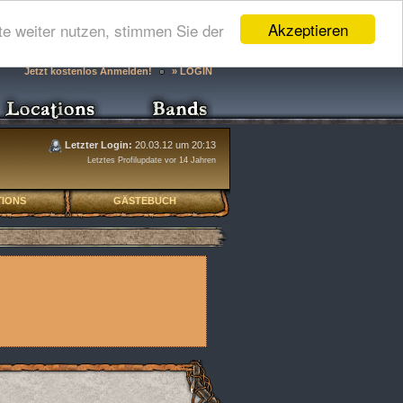
Akzeptieren
e weiter nutzen, stimmen Sie der
Jetzt kostenlos Anmelden!
» LOGIN
Letzter Login:
20.03.12 um 20:13
Letztes Profilupdate vor 14 Jahren
IONS
GÄSTEBUCH