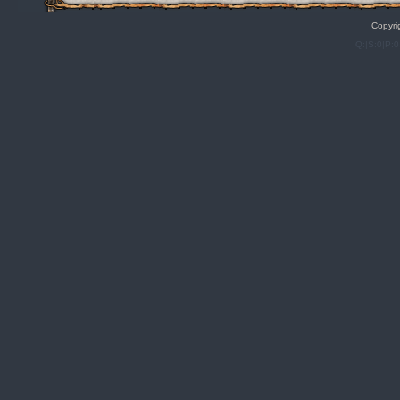
Copyri
Q:|S:0|P:0