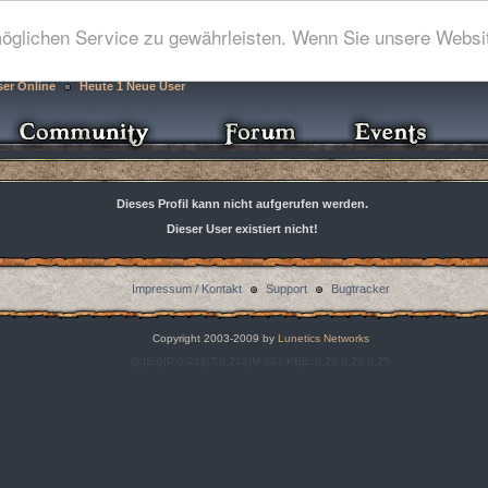
glichen Service zu gewährleisten. Wenn Sie unsere Websit
ser Online
Heute 1 Neue User
Dieses Profil kann nicht aufgerufen werden.
Dieser User existiert nicht!
Impressum / Kontakt
Support
Bugtracker
Copyright 2003-2009 by
Lunetics Networks
Q:|S:0|P:0,212|T:0,212|M:831,KB|L:0,22 0,28 0,25