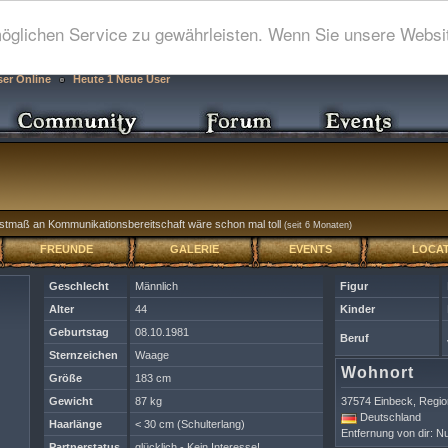
glichen Service zu gewährleisten. Wenn Sie unsere Websit
ser Online
Heute 1 Neue User
estmaß an Kommunikationsbereitschaft wäre schon mal toll
(seit 6 Monaten)
FREUNDE
GALERIE
EVENTS
LOCAT
Geschlecht
Männlich
Figur
Alter
44
Kinder
Geburtstag
08.10.1981
Beruf
Sternzeichen
Waage
Wohnort
Größe
183 cm
Gewicht
87 kg
37574 Einbeck, Regi
Deutschland
Haarlänge
< 30 cm (Schulterlang)
Entfernung von dir: Nu
Partnerstatus
glücklich - Kein Interesse!