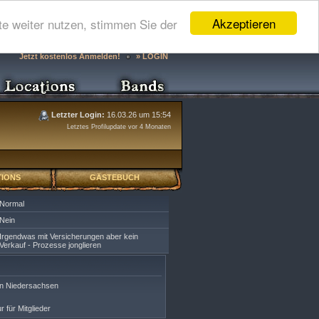
Akzeptieren
e weiter nutzen, stimmen Sie der
Jetzt kostenlos Anmelden!
» LOGIN
Letzter Login:
16.03.26 um 15:54
Letztes Profilupdate vor 4 Monaten
IONS
GÄSTEBUCH
Normal
Nein
Irgendwas mit Versicherungen aber kein
Verkauf - Prozesse jonglieren
on Niedersachsen
r für Mitglieder