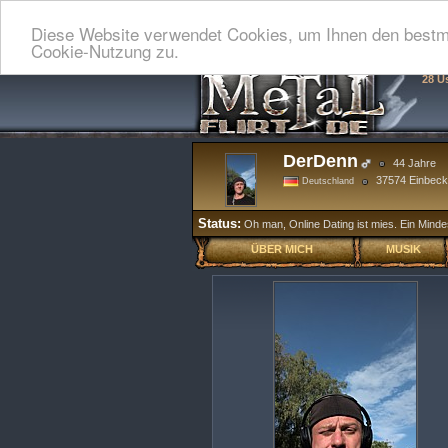
Diese Website verwendet Cookies, um Ihnen den bestmö
Cookie-Nutzung zu.
28 U
DerDenn
44 Jahre
37574 Einbeck
Deutschland
Status:
Oh man, Online Dating ist mies. Ein Mind
ÜBER MICH
MUSIK