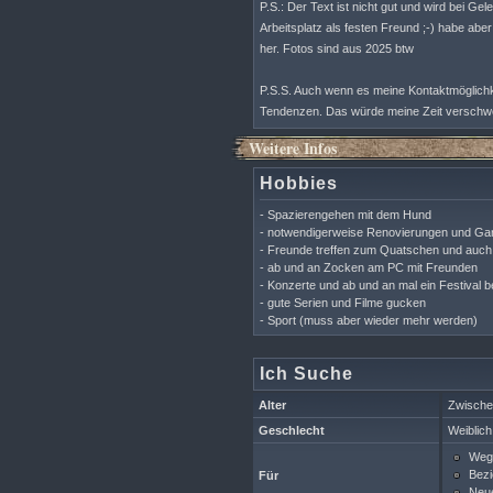
P.S.: Der Text ist nicht gut und wird bei G
Arbeitsplatz als festen Freund ;-) habe ab
her. Fotos sind aus 2025 btw
P.S.S. Auch wenn es meine Kontaktmöglichk
Tendenzen. Das würde meine Zeit verschw
Weitere Infos
Hobbies
- Spazierengehen mit dem Hund
- notwendigerweise Renovierungen und Gart
- Freunde treffen zum Quatschen und auch
- ab und an Zocken am PC mit Freunden
- Konzerte und ab und an mal ein Festival 
- gute Serien und Filme gucken
- Sport (muss aber wieder mehr werden)
Ich Suche
Alter
Zwische
Geschlecht
Weiblich
Wegg
Bezi
Für
Neue