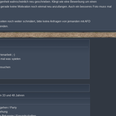
elegenheit wahrscheinlich neu geschrieben. Klingt wie eine Bewerbung um einen
er gerade keine Motivation noch einmal neu anzufangen. Auch ein besseres Foto muss mal
eiten noch weiter schmälert, bitte keine Anfragen von jemanden mit AFD
enden.
enarbeit ;-)
 mal was spielen
besuchen
n 33 und 48 Jahren
ehen / Party
ehung
 Bekannte / Freundschaften