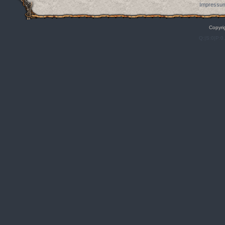
Impressum
Copyri
Q:|S:0|P:0