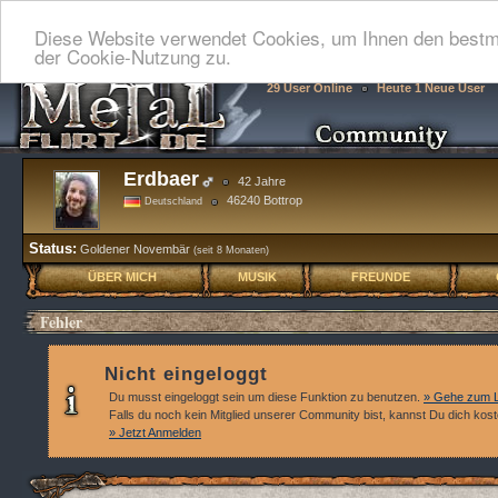
Diese Website verwendet Cookies, um Ihnen den bestmö
der Cookie-Nutzung zu.
29 User Online
Heute 1 Neue User
Erdbaer
42 Jahre
46240 Bottrop
Deutschland
Status:
Goldener Novembär
(seit 8 Monaten)
ÜBER MICH
MUSIK
FREUNDE
Fehler
Nicht eingeloggt
Du musst eingeloggt sein um diese Funktion zu benutzen.
» Gehe zum L
Falls du noch kein Mitglied unserer Community bist, kannst Du dich kos
» Jetzt Anmelden