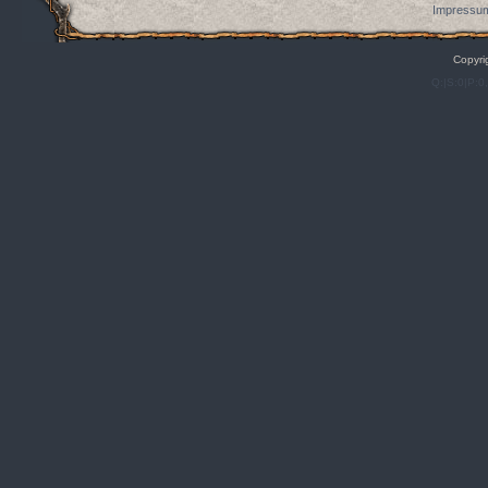
Impressum
Copyri
Q:|S:0|P:0