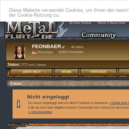
Diese Website verwendet Cookies, um Ihnen den bestmö
der Cookie-Nutzung zu.
43 User Online
Heute 1 Neue User
FEONBAER
44 Jahre
91301 Forchheim
Deutschland
Status:
????
(seit 2 Jahren)
ÜBER MICH
MUSIK
FREUNDE
Fehler
Nicht eingeloggt
Du musst eingeloggt sein um diese Funktion zu benutzen.
» Gehe zum L
Falls du noch kein Mitglied unserer Community bist, kannst Du dich kos
» Jetzt Anmelden