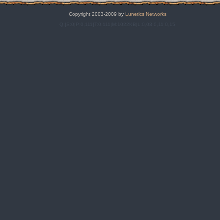
Copyright 2003-2009 by
Lunetics Networks
Q:|S:0|P:0,111|T:0,111|M:1022KB|L:0,03 0,11 0,15