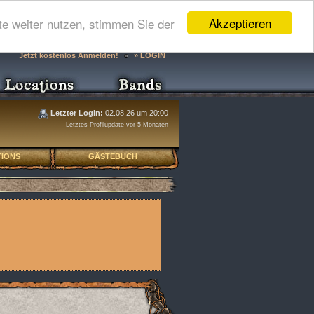
Akzeptieren
e weiter nutzen, stimmen Sie der
Jetzt kostenlos Anmelden!
» LOGIN
Letzter Login:
02.08.26 um 20:00
Letztes Profilupdate vor 5 Monaten
IONS
GÄSTEBUCH