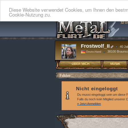
Diese Website verwendet Cookies, um Ihnen den bestmö
Cookie-Nutzung zu.
32 U
Frostwolf_II
40 Ja
38100 Brauns
Deutschland
ÜBER MICH
MUSIK
Fehler
Nicht eingeloggt
Du musst eingeloggt sein um diese 
Falls du noch kein Mitglied unserer
» Jetzt Anmelden