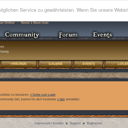
glichen Service zu gewährleisten. Wenn Sie unsere Websit
ser Online
Heute 1 Neue User
hre
chweig
FREUNDE
GALERIE
EVENTS
LOCAT
Funktion zu benutzen.
» Gehe zum Login
 Community bist, kannst Du dich kostenlos
» hier
anmelden.
Impressum / Kontakt
Support
Bugtracker