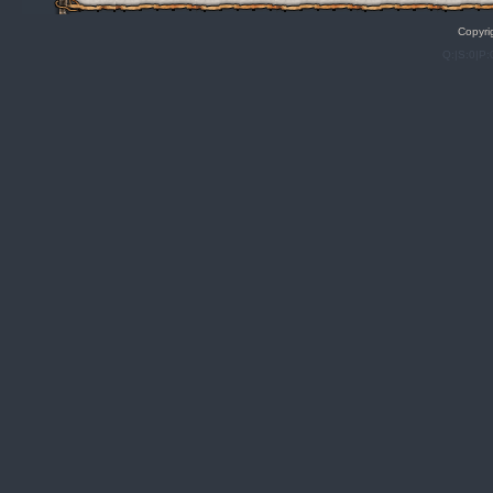
Copyri
Q:|S:0|P: