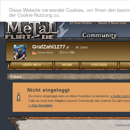
Diese Website verwendet Cookies, um Ihnen den bestmö
der Cookie-Nutzung zu.
27 User Online
Heute 1 Neue User
GrafZahl1277
48 Jahre
32xxx Hille
Deutschland
ÜBER MICH
MUSIK
FREUNDE
Fehler
Nicht eingeloggt
Du musst eingeloggt sein um diese Funktion zu benutzen.
» Gehe zum L
Falls du noch kein Mitglied unserer Community bist, kannst Du dich kos
» Jetzt Anmelden
Impressum