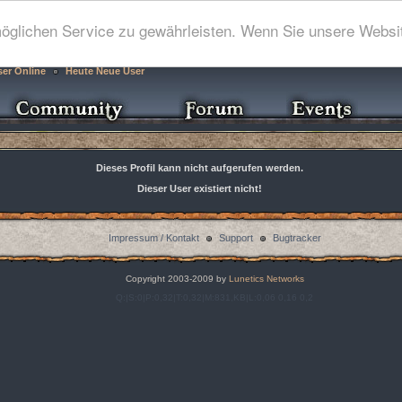
glichen Service zu gewährleisten. Wenn Sie unsere Websit
ser Online
Heute Neue User
Dieses Profil kann nicht aufgerufen werden.
Dieser User existiert nicht!
Impressum / Kontakt
Support
Bugtracker
Copyright 2003-2009 by
Lunetics Networks
Q:|S:0|P:0,32|T:0,32|M:831,KB|L:0,06 0,16 0,2