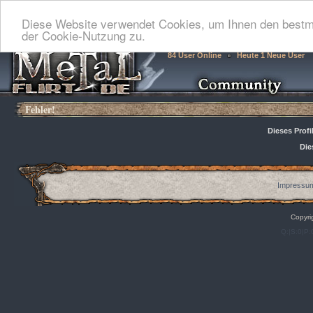
Diese Website verwendet Cookies, um Ihnen den bestmö
der Cookie-Nutzung zu.
84 User Online
Heute 1 Neue User
Fehler!
Dieses Profi
Die
Impressum
Copyri
Q:|S:0|P: