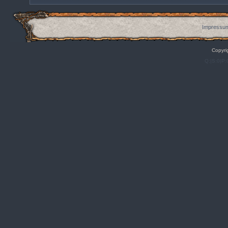
Impressum
Copyri
Q:|S:0|P: