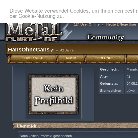
Diese Website verwendet Cookies, um Ihnen den bestmö
der Cookie-Nutzung zu.
124 User Online
Heute 2 Neue User
HansOhneGans
42 Jahre
ÜBER MICH
MUSIK
FREUNDE
Geschlecht
Männli
Alter
42
Geburtstag
04.08.
Sternzeichen
Löwe
Über mich...
Noch keinen Profiltext geschrieben.