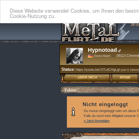
Diese Website verwendet Cookies, um Ihnen den bestmö
Cookie-Nutzung zu.
26 U
Hypnotoad
09113 Chemni
Deutschland
Status:
https://youtu.be/JI7LdCHgLgI
(seit 9 Jahren
ÜBER MICH
MUSIK
Fehler
Nicht eingeloggt
Du musst eingeloggt sein um diese 
Falls du noch kein Mitglied unserer
» Jetzt Anmelden