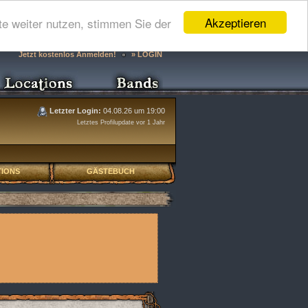
Akzeptieren
e weiter nutzen, stimmen Sie der
Jetzt kostenlos Anmelden!
» LOGIN
Letzter Login:
04.08.26 um 19:00
Letztes Profilupdate vor 1 Jahr
IONS
GÄSTEBUCH