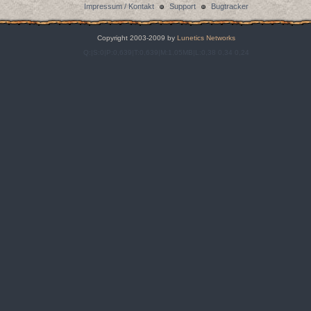
Impressum / Kontakt
Support
Bugtracker
Copyright 2003-2009 by
Lunetics Networks
Q:|S:0|P:0,639|T:0,639|M:1,05MB|L:0,38 0,34 0,24