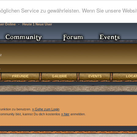
glichen Service zu gewährleisten. Wenn Sie unsere Websit
ser Online
Heute 1 Neue User
tz
)
FREUNDE
GALERIE
EVENTS
LOCAT
Funktion zu benutzen.
» Gehe zum Login
 Community bist, kannst Du dich kostenlos
» hier
anmelden.