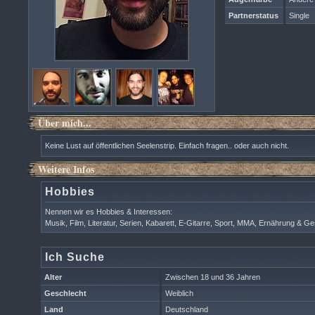
Partnerstatus
Single
Über mich...
Keine Lust auf öffentlichen Seelenstrip. Einfach fragen.. oder auch nicht.
Weitere Infos
Hobbies
Nennen wir es Hobbies & Interessen:
Musik, Film, Literatur, Serien, Kabarett, E-Gitarre, Sport, MMA, Ernährung & 
Ich Suche
Alter
Zwischen 18 und 36 Jahren
Geschlecht
Weiblich
Land
Deutschland