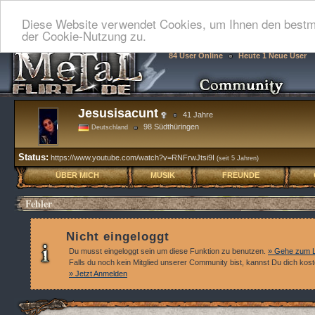
Diese Website verwendet Cookies, um Ihnen den bestmö
der Cookie-Nutzung zu.
84 User Online
Heute 1 Neue User
Jesusisacunt
41 Jahre
98 Südthüringen
Deutschland
Status:
https://www.youtube.com/watch?v=RNFrwJtsi9I
(seit 5 Jahren)
ÜBER MICH
MUSIK
FREUNDE
Fehler
Nicht eingeloggt
Du musst eingeloggt sein um diese Funktion zu benutzen.
» Gehe zum L
Falls du noch kein Mitglied unserer Community bist, kannst Du dich kos
» Jetzt Anmelden