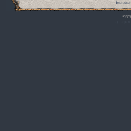
Impressum
Copyri
Q:|S:0|P:0