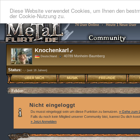
Diese Website verwendet Cookies, um Ihnen den bestmö
der Cookie-Nutzung zu.
74 User Online
Heute 1 Neue User
Knochenkarl
40789 Monheim-Baumberg
Deutschland
Status:
-.-
(seit 16 Jahren)
ÜBER MICH
MUSIK
FREUNDE
Fehler
Nicht eingeloggt
Du musst eingeloggt sein um diese Funktion zu benutzen.
» Gehe zum L
Falls du noch kein Mitglied unserer Community bist, kannst Du dich kos
» Jetzt Anmelden