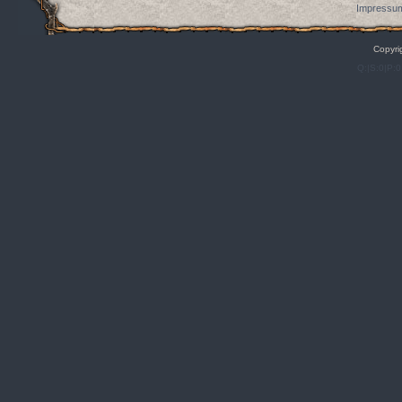
Impressum
Copyri
Q:|S:0|P:0