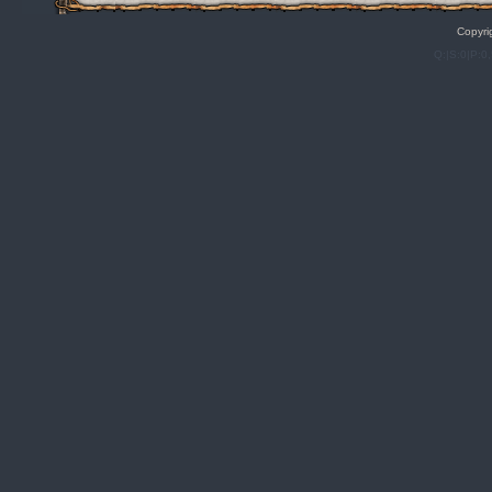
Copyri
Q:|S:0|P:0