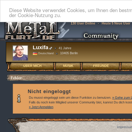
Diese Website verwendet Cookies, um Ihnen den bestmö
der Cookie-Nutzung zu.
130 User Online
Heute 5 Neue User
Luxifa
41 Jahre
10405 Berlin
Deutschland
ÜBER MICH
MUSIK
FREUNDE
Fehler
Nicht eingeloggt
Du musst eingeloggt sein um diese Funktion zu benutzen.
» Gehe zum L
Falls du noch kein Mitglied unserer Community bist, kannst Du dich kos
» Jetzt Anmelden
Impressum