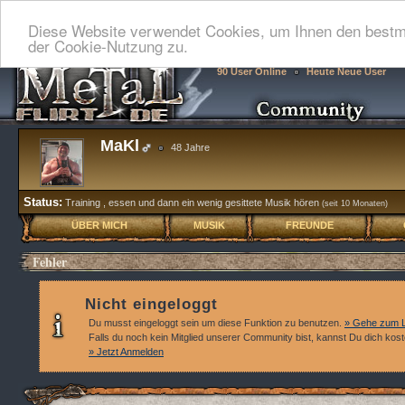
Diese Website verwendet Cookies, um Ihnen den bestmö
der Cookie-Nutzung zu.
90 User Online
Heute Neue User
MaKl
48 Jahre
Status:
Training , essen und dann ein wenig gesittete Musik hören
(seit 10 Monaten)
ÜBER MICH
MUSIK
FREUNDE
Fehler
Nicht eingeloggt
Du musst eingeloggt sein um diese Funktion zu benutzen.
» Gehe zum L
Falls du noch kein Mitglied unserer Community bist, kannst Du dich kos
» Jetzt Anmelden