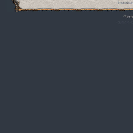
Impressum
Copyri
Q:|S:0|P:0