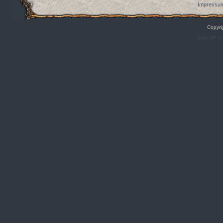
Impressum
Copyri
Q:|S:0|P:0