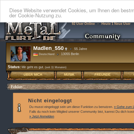
Diese Website verwendet Cookies, um Ihnen den bestmö
der Cookie-Nutzung zu.
92 User Online
Heute 1 Neue User
Madlen_550
55 Jahre
13055 Berlin
Deutschland
Status:
Mir geht es gut.
(seit 11 Monaten)
ÜBER MICH
MUSIK
FREUNDE
Fehler
Nicht eingeloggt
Du musst eingeloggt sein um diese Funktion zu benutzen.
» Gehe zum L
Falls du noch kein Mitglied unserer Community bist, kannst Du dich kos
» Jetzt Anmelden