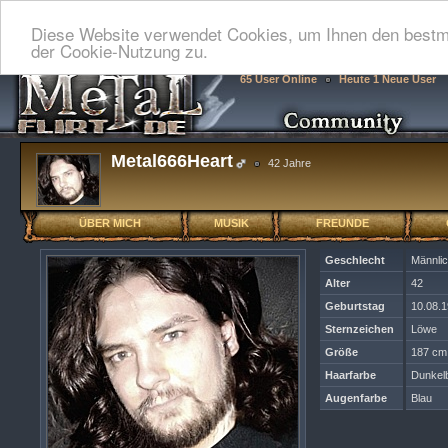
Diese Website verwendet Cookies, um Ihnen den bestmö
der Cookie-Nutzung zu.
65 User Online
Heute 1 Neue User
Metal666Heart
42 Jahre
ÜBER MICH
MUSIK
FREUNDE
Geschlecht
Männli
Alter
42
Geburtstag
10.08.
Sternzeichen
Löwe
Größe
187 cm
Haarfarbe
Dunkel
Augenfarbe
Blau