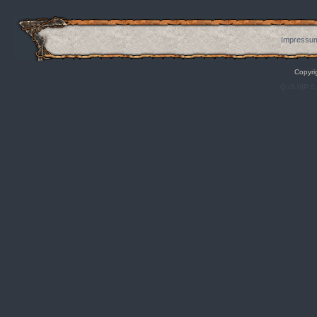
Impressum
Copyri
Q:|S:0|P:0