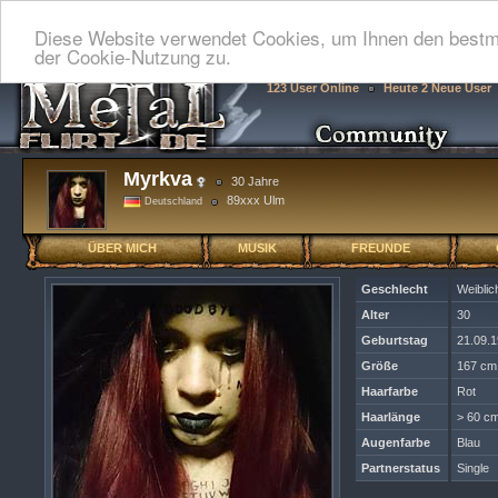
Diese Website verwendet Cookies, um Ihnen den bestmö
der Cookie-Nutzung zu.
123 User Online
Heute 2 Neue User
Myrkva
30 Jahre
89xxx Ulm
Deutschland
ÜBER MICH
MUSIK
FREUNDE
Geschlecht
Weiblic
Alter
30
Geburtstag
21.09.
Größe
167 cm
Haarfarbe
Rot
Haarlänge
> 60 cm
Augenfarbe
Blau
Partnerstatus
Single