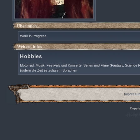
Über mich...
Work in Progress
Weitere Infos
Hobbies
Motorrad, Musik, Festivals und Konzerte, Serien und Filme (Fantasy, Science F
(sofern die Zeit es zulässt), Sprachen
Impressum
Copyri
Q:|S:0|P: