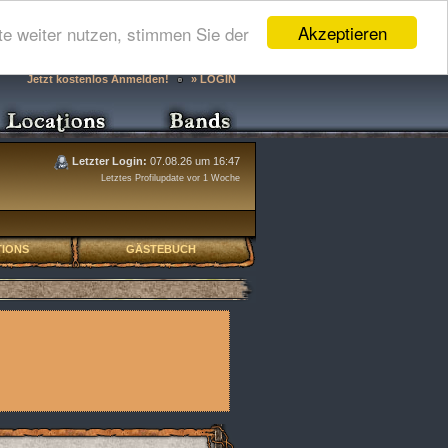
Akzeptieren
e weiter nutzen, stimmen Sie der
Jetzt kostenlos Anmelden!
» LOGIN
Letzter Login:
07.08.26 um 16:47
Letztes Profilupdate vor 1 Woche
IONS
GÄSTEBUCH