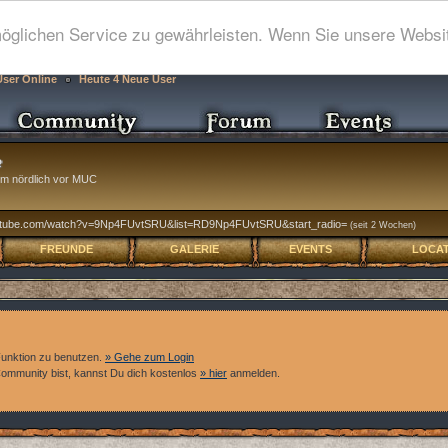
glichen Service zu gewährleisten. Wenn Sie unsere Websit
User Online
Heute 4 Neue User
km nördlich vor MUC
youtube.com/watch?v=9Np4FUvtSRU&list=RD9Np4FUvtSRU&start_radio=
(seit 2 Wochen)
FREUNDE
GALERIE
EVENTS
LOCAT
Funktion zu benutzen.
» Gehe zum Login
 Community bist, kannst Du dich kostenlos
» hier
anmelden.