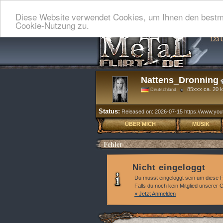
Diese Website verwendet Cookies, um Ihnen den bestmö
Cookie-Nutzung zu.
123 
Nattens_Dronning
85xxx ca. 20 
Deutschland
Status:
Released on: 2026-07-15 https://www.
ÜBER MICH
MUSIK
Fehler
Nicht eingeloggt
Du musst eingeloggt sein um diese 
Falls du noch kein Mitglied unserer
» Jetzt Anmelden