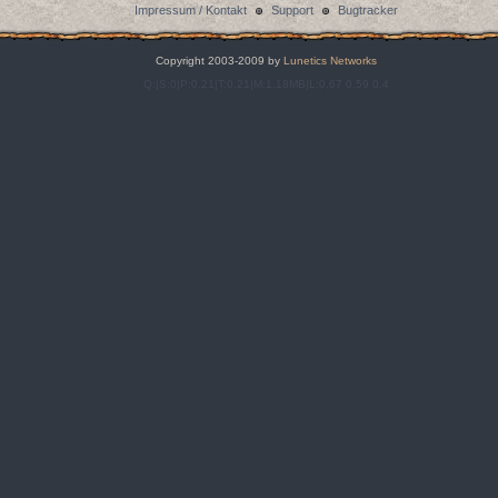
Impressum / Kontakt
Support
Bugtracker
Copyright 2003-2009 by
Lunetics Networks
Q:|S:0|P:0,21|T:0,21|M:1,18MB|L:0,67 0,59 0,4