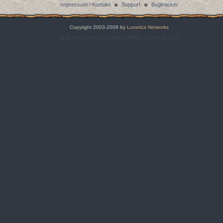
Impressum / Kontakt
Support
Bugtracker
Copyright 2003-2009 by
Lunetics Networks
Q:|S:0|P:0,319|T:0,319|M:1,00MB|L:0,28 0,29 0,27