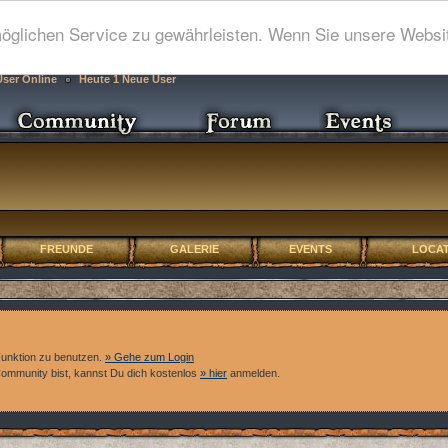
glichen Service zu gewährleisten. Wenn Sie unsere Websit
User Online
Heute 1 Neue User
FREUNDE
GALERIE
EVENTS
LOCAT
Funktion zu benutzen.
» Gehe zum Login
 Community bist, kannst Du dich kostenlos
» hier
anmelden.