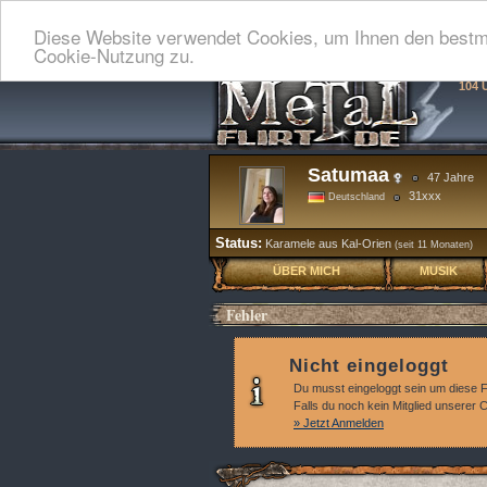
Diese Website verwendet Cookies, um Ihnen den bestmö
Cookie-Nutzung zu.
104 
Satumaa
47 Jahre
31xxx
Deutschland
Status:
Karamele aus Kal-Orien
(seit 11 Monaten)
ÜBER MICH
MUSIK
Fehler
Nicht eingeloggt
Du musst eingeloggt sein um diese 
Falls du noch kein Mitglied unserer
» Jetzt Anmelden