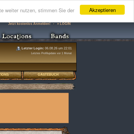
Akzeptieren
e weiter nutzen, stimmen Sie der
Jetzt kostenlos Anmelden!
» LOGIN
Letzter Login:
06.08.26 um 22:01
Letztes Profilupdate vor 1 Monat
IONS
GÄSTEBUCH