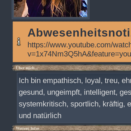
Abwesenheitsnoti
https://www.youtube.com/watc
v=1x74Nm3Q5hA&feature=you
Über mich...
Ich bin empathisch, loyal, treu, e
gesund, ungeimpft, intelligent, ge
systemkritisch, sportlich, kräftig
und natürlich
Weitere Infos