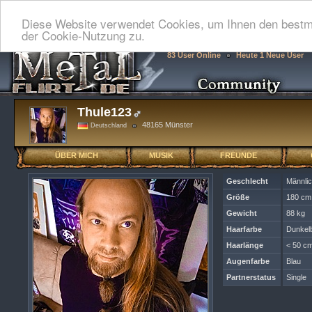
Diese Website verwendet Cookies, um Ihnen den bestmö
der Cookie-Nutzung zu.
83 User Online
Heute 1 Neue User
Thule123
48165 Münster
Deutschland
ÜBER MICH
MUSIK
FREUNDE
Geschlecht
Männli
Größe
180 cm
Gewicht
88 kg
Haarfarbe
Dunkel
Haarlänge
< 50 cm
Augenfarbe
Blau
Partnerstatus
Single