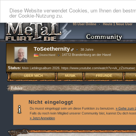
Diese Website verwendet Cookies, um Ihnen den bestmö
der Cookie-Nutzung zu.
93 User Online
Heute 1 Neue User
ToSeethernity
38 Jahre
14772 Brandenburg an der Havel
Deutschland
Status:
Mein Lieblingsalbum 2026. https://www.youtube.com/watch?v=vk_zZsmuew
ÜBER MICH
MUSIK
FREUNDE
Fehler
Nicht eingeloggt
Du musst eingeloggt sein um diese Funktion zu benutzen.
» Gehe zum L
Falls du noch kein Mitglied unserer Community bist, kannst Du dich kos
» Jetzt Anmelden