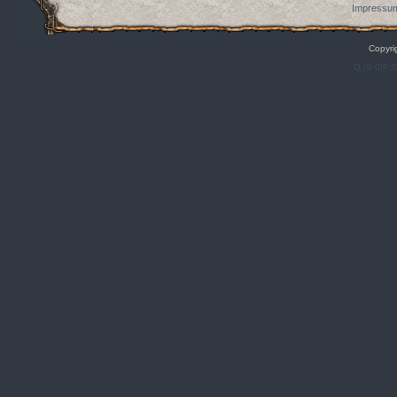
Impressum
Copyri
Q:|S:0|P: