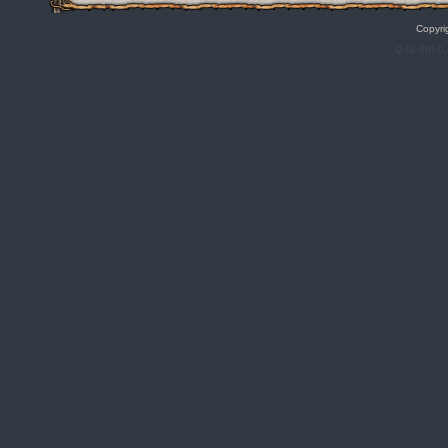
Copyri
Q:|S:0|P:0