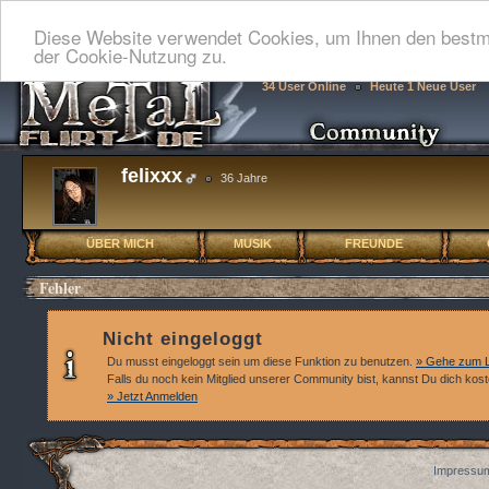
Diese Website verwendet Cookies, um Ihnen den bestmö
der Cookie-Nutzung zu.
34 User Online
Heute 1 Neue User
felixxx
36 Jahre
ÜBER MICH
MUSIK
FREUNDE
Fehler
Nicht eingeloggt
Du musst eingeloggt sein um diese Funktion zu benutzen.
» Gehe zum L
Falls du noch kein Mitglied unserer Community bist, kannst Du dich kos
» Jetzt Anmelden
Impressum